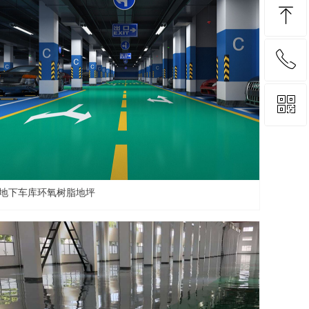
ꁸ
ꂅ
回到顶部
ꀥ
13575333368
微信二维码
地下车库环氧树脂地坪