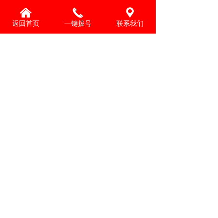
势，正在逐步取代传统的地面材料，成为现代建筑
嘉兴固化地坪：地面处理的理想之选
地面的首选方案。本文将深入探讨环氧地坪在嘉兴
낀
끅
끇
在各类建筑空间中，地坪的选择至关重要，它不仅
地区的应用现状、优势特点以及未来发展趋势，为
返回首页
一键拨号
联系我们
关乎美观，更对功能性、耐久性及维护成本有着深
读者提供全面的认识。
远影响。固化地坪作为一种高性能的地坪解决方
2025-07-29
124
넶
案，正凭借其独特优势，在众多领域崭露头角。
嘉兴环氧地坪施工全解析
在嘉兴，环氧地坪施工凭借其独特优势，在众多场
所得到广泛应用。无论是工业厂房、商业空间，还
是地下停车场等，环氧地坪都以出色性能满足不同
2025-07-29
68
넶
需求。下面，我们就为大家全面解析嘉兴环氧地坪
施工的相关要点。
查看更多
嘉兴锦星装饰工程有限公司
联系人：刘经理
手 机：13575333368
网 址：www.jxfsdp.com