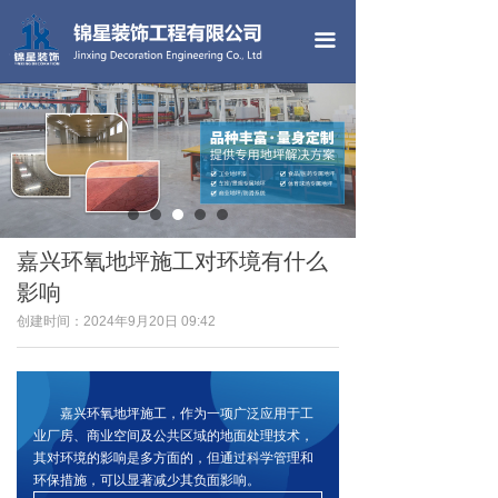
首页
끀
公司简介
产品中心
工程案例
荣誉资质
嘉兴环氧地坪施工对环境有什么
公司画册
影响
新闻中心
创建时间：
2024年9月20日
09:42
联系我们
嘉兴环氧地坪施工，作为一项广泛应用于工
地坪色卡
业厂房、商业空间及公共区域的地面处理技术，
其对环境的影响是多方面的，但通过科学管理和
合作单位
环保措施，可以显著减少其负面影响。