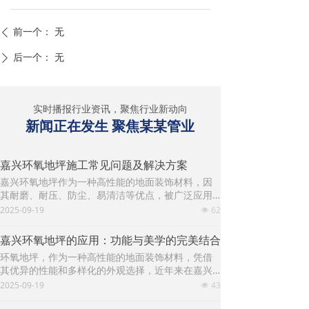
前一个：
无
ꄴ
后一个：
无
ꄲ
实时播报行业资讯，聚焦行业新动向
新闻正在发生 聚焦某某管业
嘉兴环氧地坪施工常见问题及解决方案
嘉兴环氧地坪作为一种高性能的地面装饰材料，因
其耐磨、耐压、防尘、易清洁等优点，被广泛应用
于工业厂房、仓库、停车场、医院、实验室等场
2025-09-19
62
넶
所。然而，在实际施工过程中，环氧地坪常常会遇
到各种问题，影响最终的质量和使用效果。本文将
嘉兴环氧地坪的应用：功能与美学的完美结合
详细分析环氧地坪施工中可能遇到的常见问题及其
环氧地坪，作为一种高性能的地面装饰材料，凭借
解决方案。
其优异的性能和多样化的外观选择，近年来在嘉兴
地区的应用越来越广泛。从工业厂房到商业空间，
2025-09-19
43
넶
从医疗机构到教育场所，环氧地坪以其独特的优