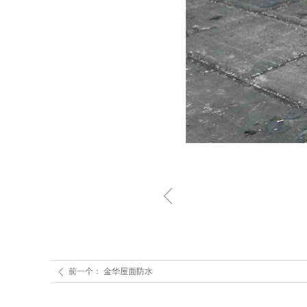
ꁆ
前一个：
金华屋面防水
ꄴ