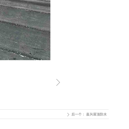
ꁇ
后一个：
嘉兴屋顶防水
ꄲ