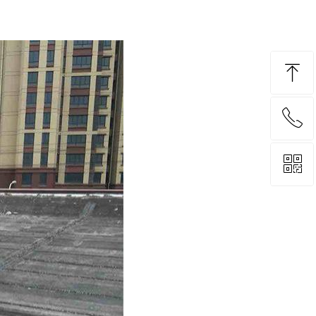
ꁸ
ꂅ
回到顶部
ꀥ
13575333368
微信二维码