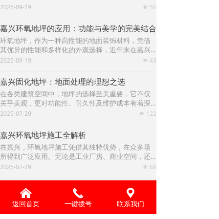
于工业厂房、仓库、停车场、医院、实验室等场
2025-09-19
50
넶
所。然而，在实际施工过程中，环氧地坪常常会遇
到各种问题，影响最终的质量和使用效果。本文将
嘉兴环氧地坪的应用：功能与美学的完美结合
详细分析环氧地坪施工中可能遇到的常见问题及其
环氧地坪，作为一种高性能的地面装饰材料，凭借
解决方案。
其优异的性能和多样化的外观选择，近年来在嘉兴
地区的应用越来越广泛。从工业厂房到商业空间，
2025-09-19
43
넶
从医疗机构到教育场所，环氧地坪以其独特的优
势，正在逐步取代传统的地面材料，成为现代建筑
嘉兴固化地坪：地面处理的理想之选
地面的首选方案。本文将深入探讨环氧地坪在嘉兴
在各类建筑空间中，地坪的选择至关重要，它不仅
地区的应用现状、优势特点以及未来发展趋势，为
关乎美观，更对功能性、耐久性及维护成本有着深
读者提供全面的认识。
远影响。固化地坪作为一种高性能的地坪解决方
2025-07-29
122
넶
案，正凭借其独特优势，在众多领域崭露头角。
嘉兴环氧地坪施工全解析
在嘉兴，环氧地坪施工凭借其独特优势，在众多场
所得到广泛应用。无论是工业厂房、商业空间，还
是地下停车场等，环氧地坪都以出色性能满足不同
2025-07-29
68
넶
需求。下面，我们就为大家全面解析嘉兴环氧地坪
施工的相关要点。
낀
끅
끇
查看更多
返回首页
一键拨号
联系我们