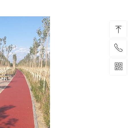
ꁸ
ꂅ
回到顶部
ꀥ
13575333368
微信二维码