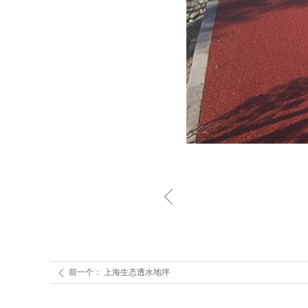
ꁆ
前一个：
上海生态透水地坪
ꄴ