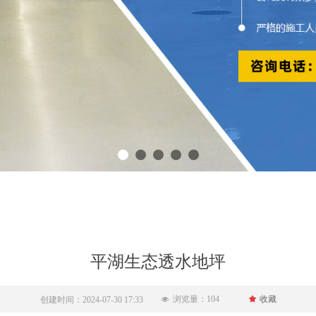
平湖生态透水地坪
浏览量：
104
끄
收藏
创建时间：
2024-07-30
17:33
넶