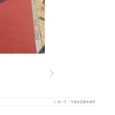
ꁇ
后一个：
宁波生态透水地坪
ꄲ