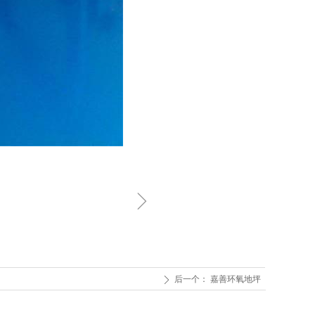
ꁇ
后一个：
嘉善环氧地坪
ꄲ