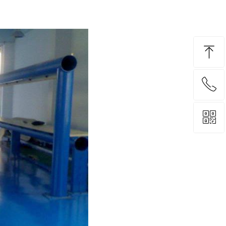
ꁸ
ꂅ
回到顶部
ꀥ
13575333368
微信二维码