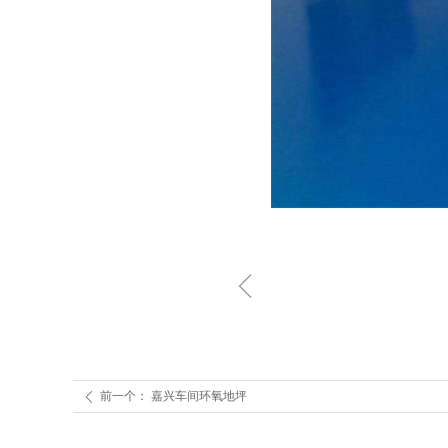
ꁆ
前一个：
嘉兴车间环氧地坪
ꄴ