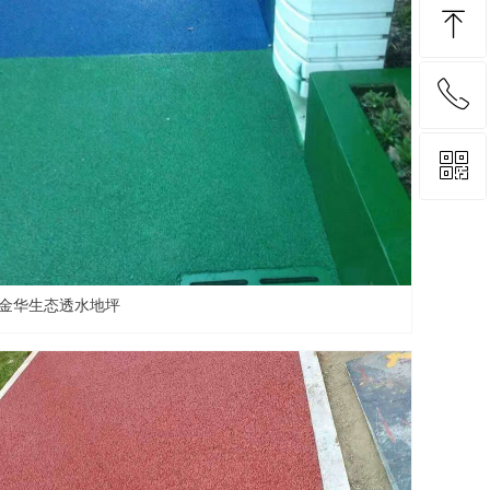
ꁸ
ꂅ
回到顶部
ꀥ
13575333368
微信二维码
金华生态透水地坪